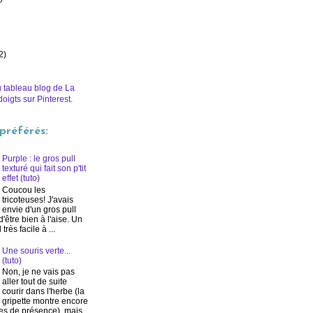
2)
 tableau blog de La
doigts sur Pinterest.
 préférés:
Purple : le gros pull
texturé qui fait son p'tit
effet (tuto)
Coucou les
tricoteuses! J'avais
envie d'un gros pull
d'être bien à l'aise. Un
rès facile à ...
Une souris verte...
(tuto)
Non, je ne vais pas
aller tout de suite
courir dans l'herbe (la
gripette montre encore
es de présence), mais