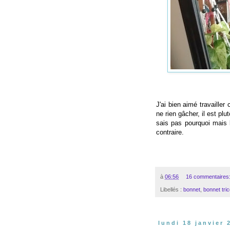
J'ai bien aimé travailler c
ne rien gâcher, il est plu
sais pas pourquoi mais l
contraire.
à
06:56
16 commentaires
Libellés :
bonnet
,
bonnet tric
lundi 18 janvier 