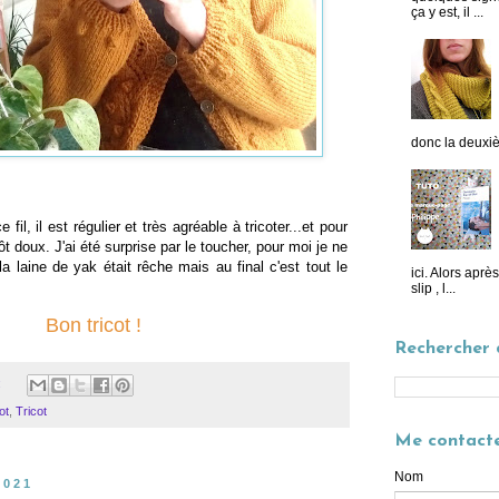
ça y est, il ...
donc la deuxiè
e fil, il est régulier et très agréable à tricoter...et pour
tôt doux. J'ai été surprise par le toucher, pour moi je ne
a laine de yak était rêche mais au final c'est tout le
ici. Alors apr
slip , l...
Bon tricot !
Rechercher 
:
ot
,
Tricot
Me contact
Nom
2021