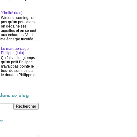
Y'hello! (tuto)
Winter is coming...et
pas qu'un peu, alors
on dégaine ses
aiguilles et on se met
aux écharpes! Voici
me écharpe tricotée ...
Le marque-page
Philippe (tuto)
Ça faisait longtemps
qu'un petit Philippe
n'avait pas pointé le
bout de son nez par
ès le doudou Philippe en
dans ce blog
er