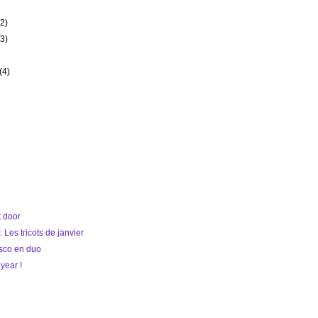
(2)
(3)
(4)
 door
 Les tricots de janvier
sco en duo
year !