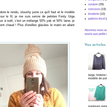
couture
(39)
concours
(19)
'adore le rendu, sloushy juste ce qu'il faut et le modèle
broderie
(10)
Pour le fil, je me suis servie de pelotes Fonty Urga
patrons tricot
(
ux à noël, c'est un mélange 50% yak et 50% laine, je
ent chaud ! Plus d'oreilles glacées le matin en allant
Abonnez-vous au
souris aux petits 
Vos articles
large, histoire 
modèle de pull t
quelques sign