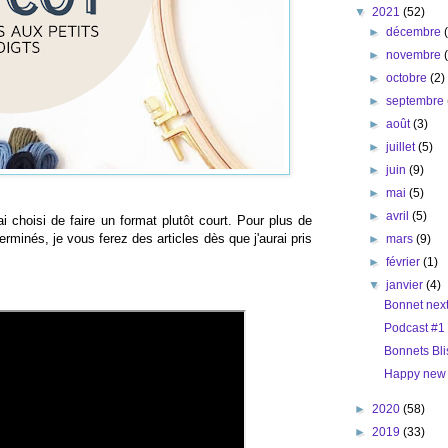
▼
2021
(52)
►
décembre
►
novembre
►
octobre
(2)
►
septembre
►
août
(3)
►
juillet
(5)
►
juin
(9)
►
mai
(5)
►
avril
(5)
ai choisi de faire un format plutôt court. Pour plus de
erminés, je vous ferez des articles dès que j'aurai pris
►
mars
(9)
►
février
(1)
▼
janvier
(4)
Bonnet next
Podcast #1 :
Bonnets Bli
Happy new 
►
2020
(58)
►
2019
(33)