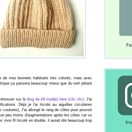
e de mes bonnets habituels très colorés, mais avec
trique ça passera beaucoup mieux que du vert pétant
retrouver sur le
blog de All mad(e) here (clic clic)
. J'ai
ications. Déjà je l'ai tricoté au aiguilles circulaires
s coutures), J'ai allongé le rang de côtes pour pouvoir
ait un peu moins d'augmentations après les côtes car vu
c mon fil tricoté en double, il aurait été beaucoup trop