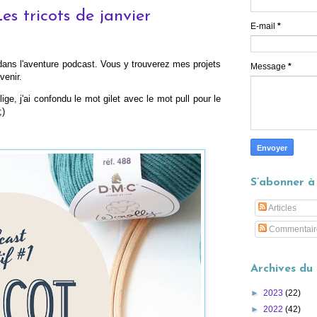
es tricots de janvier
E-mail
*
dans l'aventure podcast. Vous y trouverez mes projets
Message
*
venir.
ige, j'ai confondu le mot gilet avec le mot pull pour le
;)
S’abonner à
Articles
Commentair
Archives du
►
2023
(22)
►
2022
(42)